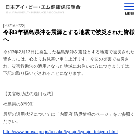
MENU
[2021/02/22]
令和3年福島県沖を震源とする地震で被災された皆様
へ
令和3年2月13日に発生した福島県沖を震源とする地震で被災された
皆さまには、心よりお見舞い申し上げます。今回の災害で被災さ
れ、災害救助法の適用となった地域にお住いの方につきましては、
下記の取り扱いがされることになります。
【災害救助法の適用地域】
福島県の8市9町
最新の適用状況については「内閣府 防災情報のページ」をご参照く
ださい。
http://www.bousai.go.jp/taisaku/kyuujo/kyuujo_tekiyou.html