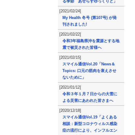
る季節 あせらずゆっくりと」
[2021/02/24]
My Health 冬号 (第107号) が発
刊されました!
[2021/02/22]
令和3年福島県沖を震源とする地
震で被災された皆様へ
[2021/02/15]
スマイル通信Vol.20「News＆
Topics: 口元の筋肉を衰えさせ
ないために」
[2021/01/12]
令和３年１月７日からの大雪に
よる災害にあわれた皆さまへ
[2020/12/18]
スマイル通信Vol.19「よくある
相談：新型コロナウィルス感染
症の流行により、インフルエン