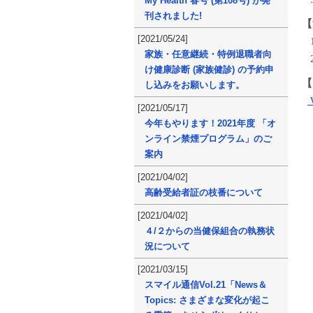
My Health 春号 (第108号) が発
刊されました!
【
[2021/05/24]
1
家族・任意継続・特例退職者向
2
け健康診断 (家族健診) の予約申
【
し込みをお願いします。
[2021/05/17]
今年もやります！2021年度 「オ
ンライン禁煙プログラム」のご
案内
[2021/04/02]
高齢受給者証の枝番について
[2021/04/02]
４/２からの当健保組合の執務状
況について
[2021/03/15]
スマイル通信Vol.21「News＆
Topics: さまざまな変化が起こ