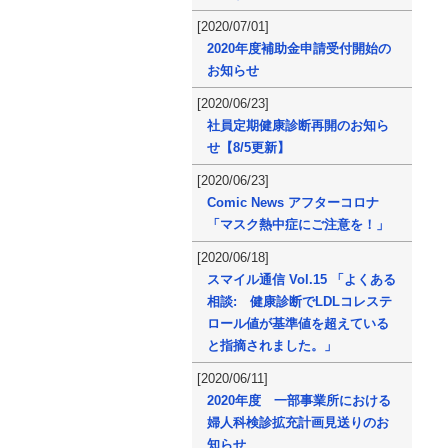
[2020/07/01]
2020年度補助金申請受付開始の
お知らせ
[2020/06/23]
社員定期健康診断再開のお知ら
せ【8/5更新】
[2020/06/23]
Comic News アフターコロナ
「マスク熱中症にご注意を！」
[2020/06/18]
スマイル通信 Vol.15 「よくある
相談: 健康診断でLDLコレステ
ロール値が基準値を超えている
と指摘されました。」
[2020/06/11]
2020年度 一部事業所における
婦人科検診拡充計画見送りのお
知らせ