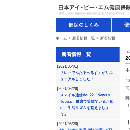
健保のしくみ
ホーム
新着情報一覧
新着情報
[2
新着情報一覧
[2021/06/01]
本
「い～でんたるへるす」がリニ
ューアルしました！
4
て
[2021/05/26]
スマイル通信Vol.22「News＆
郵
Topics：健康で笑顔でいるため
（
に、生活リズムを整えましょ
う」
【
[2021/05/26]