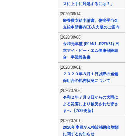
スに上手に対処するには？」
[2020/08/14]
療養費支給申請書、傷病手当金
支給申請書WEB入力版のご案内
[2020/08/06]
令和元年度 (R1/4/1~R2/3/31) 日
本アイ・ビー・エム健康保険組
合 事業報告書
[2020/08/01]
２０２０年８月１日以降の当健
保組合の執務状況について
[2020/07/06]
令和２年７月３日からの大雨に
よる災害により被災された皆さ
まへ 【7/29更新】
[2020/07/01]
2020年度胃がん検診補助金増額
に関するお知らせ