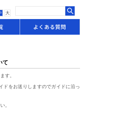
中
大
申請書一覧
よくある質問
いて
します。
イドをお送りしますのでガイドに沿っ
さい。