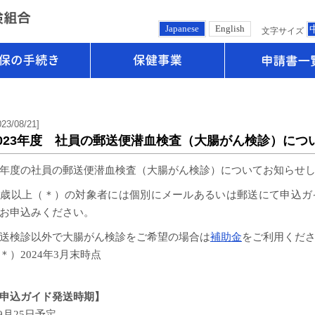
Japanese
English
文字サイズ
健保の手続き
保健事業
023/08/21]
2023年度 社員の郵送便潜血検査（大腸がん検診）につ
年度の社員の郵送便潜血検査（大腸がん検診）についてお知らせ
0歳以上（＊）の対象者には個別にメールあるいは郵送にて申込ガ
お申込みください。
送検診以外で大腸がん検診をご希望の場合は
補助金
をご利用くだ
＊）2024年3月末時点
申込ガイド発送時期】
9
月25日予定