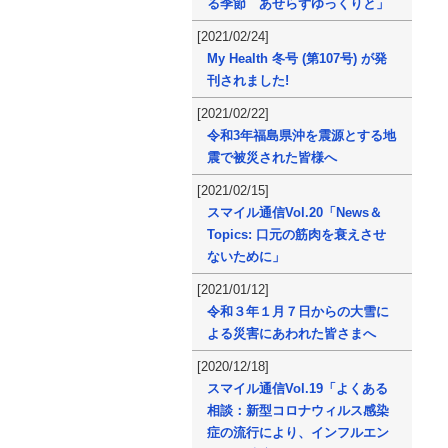
る季節 あせらずゆっくりと」
[2021/02/24]
My Health 冬号 (第107号) が発
刊されました!
[2021/02/22]
令和3年福島県沖を震源とする地
震で被災された皆様へ
[2021/02/15]
スマイル通信Vol.20「News＆
Topics: 口元の筋肉を衰えさせ
ないために」
[2021/01/12]
令和３年１月７日からの大雪に
よる災害にあわれた皆さまへ
[2020/12/18]
スマイル通信Vol.19「よくある
相談：新型コロナウィルス感染
症の流行により、インフルエン