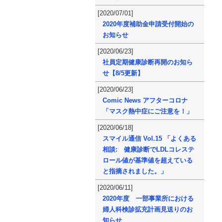
[2020/07/01]
2020年度補助金申請受付開始の
お知らせ
[2020/06/23]
社員定期健康診断再開のお知ら
せ【8/5更新】
[2020/06/23]
Comic News アフターコロナ
「マスク熱中症にご注意を！」
[2020/06/18]
スマイル通信 Vol.15 「よくある
相談: 健康診断でLDLコレステ
ロール値が基準値を超えている
と指摘されました。」
[2020/06/11]
2020年度 一部事業所における
婦人科検診拡充計画見送りのお
知らせ