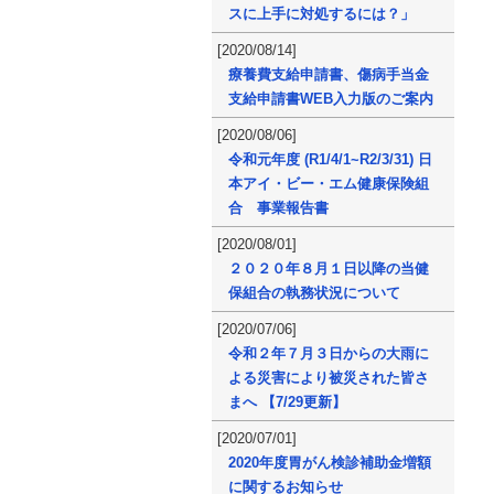
スに上手に対処するには？」
[2020/08/14]
療養費支給申請書、傷病手当金
支給申請書WEB入力版のご案内
[2020/08/06]
令和元年度 (R1/4/1~R2/3/31) 日
本アイ・ビー・エム健康保険組
合 事業報告書
[2020/08/01]
２０２０年８月１日以降の当健
保組合の執務状況について
[2020/07/06]
令和２年７月３日からの大雨に
よる災害により被災された皆さ
まへ 【7/29更新】
[2020/07/01]
2020年度胃がん検診補助金増額
に関するお知らせ