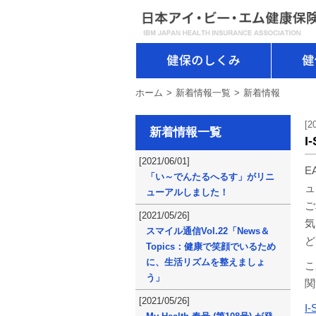
健保のしくみ
ホーム
新着情報一覧
新着情報
[2
新着情報一覧
I
[2021/06/01]
E
「い～でんたるへるす」がリニ
ュ
ューアルしました！
ご
[2021/05/26]
気
スマイル通信Vol.22「News＆
ど
Topics：健康で笑顔でいるため
に、生活リズムを整えましょ
こ
う」
関
[2021/05/26]
I-