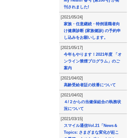
My Health 春号 (第108号) が発
刊されました!
[2021/05/24]
家族・任意継続・特例退職者向
け健康診断 (家族健診) の予約申
し込みをお願いします。
[2021/05/17]
今年もやります！2021年度 「オ
ンライン禁煙プログラム」のご
案内
[2021/04/02]
高齢受給者証の枝番について
[2021/04/02]
４/２からの当健保組合の執務状
況について
[2021/03/15]
スマイル通信Vol.21「News＆
Topics: さまざまな変化が起こ