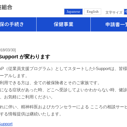
Japanese
English
文字サイズ
健保の手続き
保健事業
018/03/30]
-Support が変わります
AP（従業員支援プログラム）としてスタートしたI-Supportは、
ーアルします。
利用できる方は、全ての被保険者とそのご家族です。
になる症状があった時、どこへ受診してよいかわからない時、健
、お気軽にご利用ください。
れに伴い、精神科医およびカウンセラーによる こころの相談サー
する情報提供は継続いたします。
Support