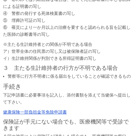
による証明書の写し
④ 警察の発行する死体検案書の写し
⑤ 埋葬許可証の写し
⑥ 罹災により一か月以上の治療を要すると認められる旨を記載し
た医師の診断書等の写し
※主たる生計維持者との関係が不明である場合
ア）世帯全体の住民票の写し又は被保険者証の写し
イ）生計維持関係が判別できる所得証明書の写し
３ 主たる生計維持者の行方が不明である場合
警察等に行方不明者に係る届出をしていることが確認できるもの
手続き
下記申請書に必要事項を記入し、添付書類を添えて当健保へ提出し
て下さい。
健康保険一部負担金等免除申請書
保険証が手元にない場合でも、医療機関等で受診で
きます