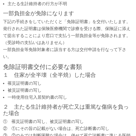
主たる生計維持者の行方が不明
一部負担金が免除になります
下記の手続きをしていただくと「免除証明書」を交付いたします。
発行された証明書は保険医療機関で診療を受ける際、保険証に添え
て提出することにより窓口で支払う一部負担金等が免除されます。
（受診時の支払いはありません）
一部負担金等免除対象者に該当する方は交付申請を行なって下さ
い。
免除証明書交付に必要な書類
１ 住家が全半壊（全半焼）した場合
罹災証明書の写し
被災証明書の写し
一時使用住宅入居契約書の写し
２ 主たる生計維持者が死亡又は重篤な傷病を負っ
た場合
① 罹災証明書の写し、被災証明書の写し
② ①にその旨の記載がない場合は、死亡診断書の写し
③ ②のみでは判断困難な場合は、併せて死亡診断書に準じる医師