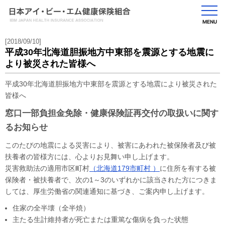
MENU
[2018/09/10]
平成30年北海道胆振地方中東部を震源とする地震に
より被災された皆様へ
平成30年北海道胆振地方中東部を震源とする地震により被災された
皆様へ
窓口一部負担金免除・健康保険証再交付の取扱いに関す
るお知らせ
このたびの地震による災害により、被害にあわれた被保険者及び被
扶養者の皆様方には、心よりお見舞い申し上げます。
災害救助法の適用市区町村
（北海道179市町村 ）
に住所を有する被
保険者・被扶養者で、次の1～3のいずれかに該当された方につきま
しては、厚生労働省の関連通知に基づき、ご案内申し上げます。
住家の全半壊（全半焼）
主たる生計維持者が死亡または重篤な傷病を負った状態