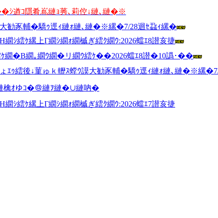
�ｼ遒ｺ隱肴嶌縺ｮ莠､莉倥↓縺､縺�※
大勧豕輔�驕ｩ逕ｨ縺ｫ縺､縺�※縲�7/28迴ｾ蝨ｨ縲�
繝九Η繝ｼ繧ｹ縲上Γ繝ｼ繝ｫ繝槭ぎ繧ｸ繝ｳ:2026蟷ｴ8譛亥捷
繝�Β繝｡繝ｳ繝�リ繝ｳ繧ｹ��2026蟷ｴ8譛�10譌･��
�ょｴｩ繧後↓菫ゅｋ轣ｽ螳ｳ謨大勧豕輔�驕ｩ逕ｨ縺ｫ縺､縺�※縲�7/
檎ｵゆｺ�＠縺ｦ縺�∪縺吶�
繝九Η繝ｼ繧ｹ縲上Γ繝ｼ繝ｫ繝槭ぎ繧ｸ繝ｳ:2026蟷ｴ7譛亥捷