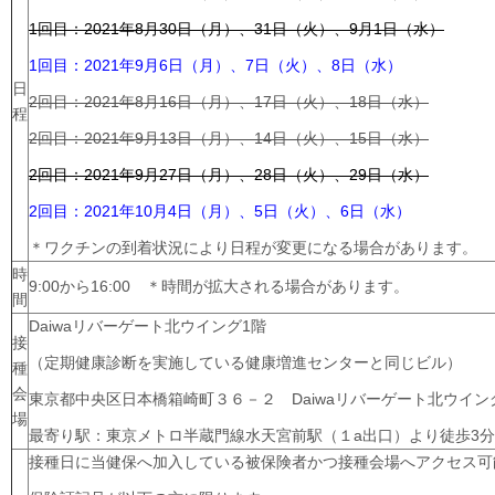
1回目：2021年8月30日（月）、31日（火）、9月1日（水）
1回目：2021年9月6日（月）、7日（火）、8日（水）
日
2回目：2021年8月16日（月）、17日（火）、18日（水）
程
2回目：2021年9月13日（月）、14日（火）、15日（水）
2回目：2021年9月27日（月）、28日（火）、29日（水）
2回目：2021年10月4日（月）、5日（火）、6日（水）
＊ワクチンの到着状況により日程が変更になる場合があります。
時
9:00から16:00 ＊時間が拡大される場合があります。
間
Daiwaリバーゲート北ウイング1階
接
（定期健康診断を実施している健康増進センターと同じビル）
種
会
東京都中央区日本橋箱崎町３６－２ Daiwaリバーゲート北ウイン
場
最寄り駅：東京メトロ半蔵門線水天宮前駅（１a出口）より徒歩3分
接種日に当健保へ加入している被保険者かつ接種会場へアクセス可