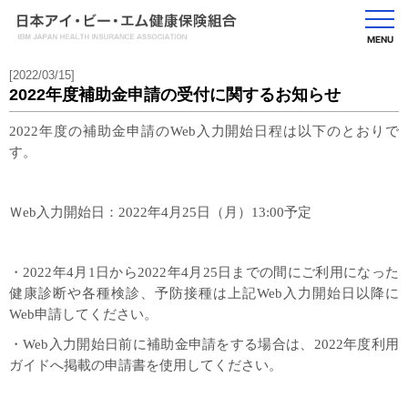
MENU
[2022/03/15]
2022年度補助金申請の受付に関するお知らせ
2022
年度の補助金申請の
Web
入力開始日程は以下のとおりで
す。
Ｗ
eb
入力開始日：
2022
年
4
月
25
日（月）
13:00
予定
・
2022
年
4
月
1
日から
2022
年
4
月
25
日までの間にご利用になった
健康診断や各種検診、予防接種は上記
Web
入力開始日以降に
Web
申請してください。
・
Web
入力開始日前に補助金申請をする場合は、
2022
年度利用
ガイドへ掲載の申請書を使用してください。