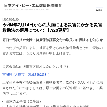
MENU
[2022/07/20]
令和4年7月14日からの大雨による災害にかかる災害
救助法の適用について【7/20更新】
窓口一部負担金免除・健康保険証再交付の取扱いに関するお知らせ
このたびの災害により、被害を受けられた被保険者とそのご家族の
皆さま方には、心よりお見舞い申し上げます。
災害救助法の適用市区町村は次のとおりです。
宮城県:(大崎市、宮城郡松島町）
上記住所を有する被保険者・被扶養者で、次の1～3のいずれかに該
当された方につきましては、厚生労働省の関連通知に基づき、ご案
内申し上げます。
住家の全半壊（全半焼）
主たる生計維持者が死亡または重篤な傷病を負った状態