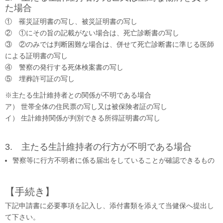
た場合
① 罹災証明書の写し、被災証明書の写し
② ①にその旨の記載がない場合は、死亡診断書の写し
③ ②のみでは判断困難な場合は、併せて死亡診断書に準じる医師
による証明書の写し
④ 警察の発行する死体検案書の写し
⑤ 埋葬許可証の写し
※主たる生計維持者との関係が不明である場合
ア） 世帯全体の住民票の写し又は被保険者証の写し
イ） 生計維持関係が判別できる所得証明書の写し
3. 主たる生計維持者の行方が不明である場合
警察等に行方不明者に係る届出をしていることが確認できるもの
【手続き】
下記申請書に必要事項を記入し、添付書類を添えて当健保へ提出し
て下さい。