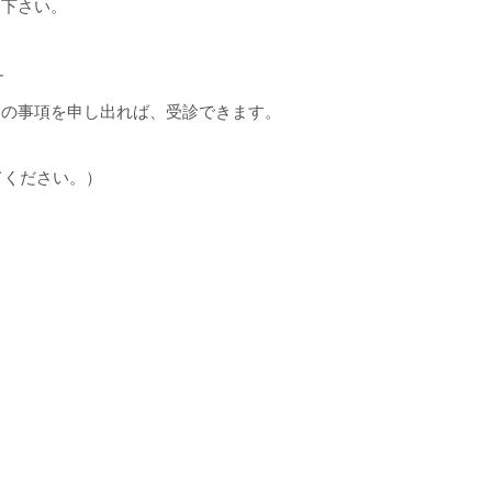
て下さい。
す
次の事項を申し出れば、受診できます。
てください。）