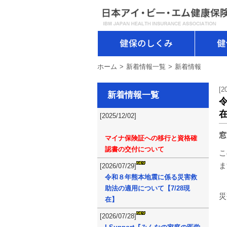
健保のしくみ
ホーム
新着情報一覧
新着情報
[2
新着情報一覧
[2025/12/02]
窓
マイナ保険証への移行と資格確
認書の交付について
こ
ま
[2026/07/29]
令和８年熊本地震に係る災害救
助法の適用について【7/28現
災
在】
[2026/07/28]