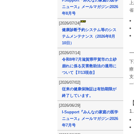
I-Support『みんなの家庭の医学
上
ニュース』メールマガジン:2026
省
年8月号
[2026/07/24]
健康診断予約システム等のシス
テムメンテナンス（2026年8月
10日）
[2026/07/14]
令和8年7月滋賀県甲賀市の土砂
下
崩れに係る災害救助法の適用に
療
ついて【7/13現在】
支
[2026/07/02]
一
従来の健康保険証は有効期限が
終了しています。
[2026/06/29]
I-Support『みんなの家庭の医学
ニュース』メールマガジン:2026
年7月号