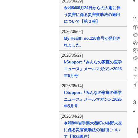
[2026/06/29]
令和8年6月24日からの大雨に伴
う災害に係る災害救助法の適用
について【第２報】
①
[2026/06/02]
②
My Health no.128春号が発刊さ
③
れました。
④
[2026/05/27]
⑤
I-Support『みんなの家庭の医学
※
ニュース』メールマガジン:2026
年6月号
ア
イ
[2026/05/14]
I-Support『みんなの家庭の医学
ニュース』メールマガジン:2026
年5月号
[2026/04/23]
令和8年岩手県大槌町の林野火災
に係る災害救助法の適用につい
て【4/23現在】