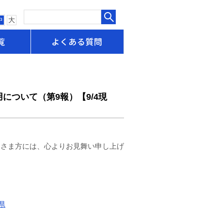
中
大
申請書一覧
よくある質問
について（第9報）【9/4現
皆さま方には、心よりお見舞い申し上げ
県