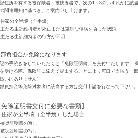
記住所を有する被保険者・被扶養者で、次の1～3のいずれかに該
の関連通知に基づき、ご案内申し上げます。
住家の全半壊（全半焼）
主たる生計維持者が死亡または重篤な傷病を負った状態
主たる生計維持者の行方が不明
一部負担金が免除になります
記の手続きをしていただくと「免除証明書」を交付いたします。 
を受ける際、保険証に添えて提出することにより窓口で支払う一
払いはありません）
部負担金等免除対象者に該当する方は交付申請を行なって下さい
【免除証明書交付に必要な書類】
1. 住家が全半壊（全半焼）した場合
罹災証明書の写し
被災証明書の写し