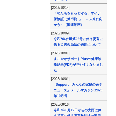
[2025/10/14]
「私たちをもっと守る、マイナ
保険証（第3弾）」 ～未来に向
かう～（関連動画）
[2025/10/09]
令和7年台風第22号に伴う災害に
係る災害救助法の適用について
[2025/10/01]
すこやかサポートPlusの健康診
断結果(PDF)が見やすくなりまし
た
[2025/10/01]
I-Support『みんなの家庭の医学
ニュース』メールマガジン:2025
年10月号
[2025/09/16]
令和7年9月12日からの大雨に伴
う災害に係る災害救助法の適用