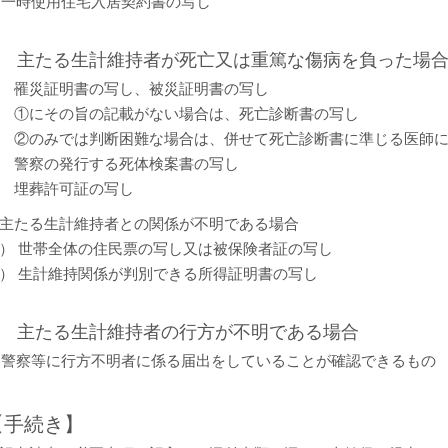
一時使用住宅入居契約書の写し
2. 主たる生計維持者が死亡又は重篤な傷病を負った場
 罹災証明書の写し、被災証明書の写し
 ①にその旨の記載がない場合は、死亡診断書の写し
 ②のみでは判断困難な場合は、併せて死亡診断書に準じる医師
 警察の発行する死体検案書の写し
 埋葬許可証の写し
主たる生計維持者との関係が不明である場合
） 世帯全体の住民票の写し又は被保険者証の写し
） 生計維持関係が判別できる所得証明書の写し
3. 主たる生計維持者の行方が不明である場合
警察等に行方不明者に係る届出をしていることが確認できるもの
【手続き】