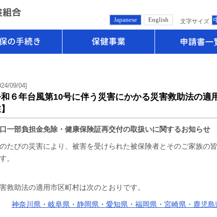
Japanese
English
文字サイズ
健保の手続き
保健事業
024/09/04]
令和６年台風第10号に伴う災害にかかる災害救助法の適用
在】
口一部負担金免除・健康保険証再交付の取扱いに関するお知らせ
のたびの災害により、被害を受けられた被保険者とそのご家族の
す。
害救助法の適用市区町村は次のとおりです。
神奈川県・岐阜県・静岡県・愛知県・福岡県・宮崎県・鹿児島