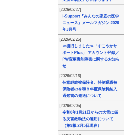
[2026/02/27]
I-Support『みんなの家庭の医学
ニュース』メールマガジン:2026
年3月号
[2026/02/25]
≪復旧しました≫「すこやかサ
ポートPlus」 アカウント登録／
PW変更機能障害に関するお知ら
せ
[2026/02/16]
任意継続被保険者、特例退職被
保険者の令和８年度保険料納入
通知書の発送について
[2026/02/05]
令和8年1月21日からの大雪に係
る災害救助法の適用について
（第9報:2月5日現在）