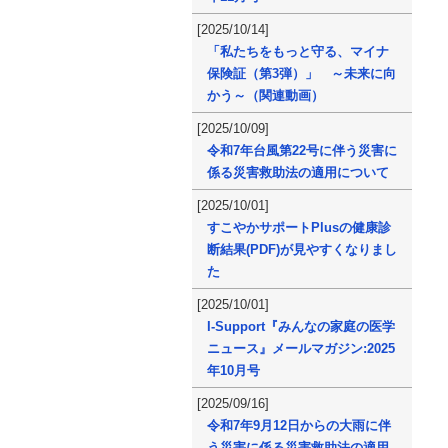
[2025/10/14]
「私たちをもっと守る、マイナ
保険証（第3弾）」 ～未来に向
かう～（関連動画）
[2025/10/09]
令和7年台風第22号に伴う災害に
係る災害救助法の適用について
[2025/10/01]
すこやかサポートPlusの健康診
断結果(PDF)が見やすくなりまし
た
[2025/10/01]
I-Support『みんなの家庭の医学
ニュース』メールマガジン:2025
年10月号
[2025/09/16]
令和7年9月12日からの大雨に伴
う災害に係る災害救助法の適用