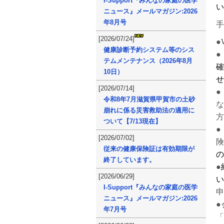
I-Support『みんなの家庭の医学
い
ニュース』メールマガジン:2026
年8月号
[2026/07/24]
●
健康診断予約システム等のシス
●
テムメンテナンス（2026年8月
確
10日）
せ
[2026/07/14]
●
令和8年7月滋賀県甲賀市の土砂
な
崩れに係る災害救助法の適用に
方
ついて【7/13現在】
●
[2026/07/02]
険
従来の健康保険証は有効期限が
の
終了しています。
●
[2026/06/29]
い
I-Support『みんなの家庭の医学
申
ニュース』メールマガジン:2026
年7月号
「