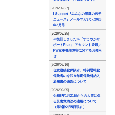
[2026/02/27]
I-Support『みんなの家庭の医学
ニュース』メールマガジン:2026
年3月号
[2026/02/25]
≪復旧しました≫「すこやかサ
ポートPlus」 アカウント登録／
PW変更機能障害に関するお知ら
せ
[2026/02/16]
任意継続被保険者、特例退職被
保険者の令和８年度保険料納入
通知書の発送について
[2026/02/05]
令和8年1月21日からの大雪に係
る災害救助法の適用について
（第9報:2月5日現在）