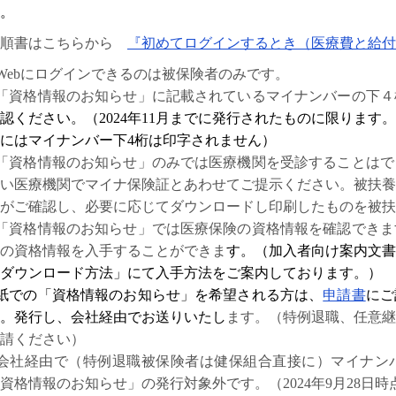
。
手順書はこちらから
『初めてログインするとき（医療費と給付
Webにログインできるのは被保険者のみです。
「資格情報のお知らせ」に記載されているマイナンバーの下４
認ください。
（2024年11月までに発行されたものに限ります。
にはマイナンバー下4桁は印字されません）
「資格情報のお知らせ」のみでは医療機関を受診することはで
い医療機関でマイナ保険証とあわせてご提示ください。被扶養
がご確認し、必要に応じてダウンロードし印刷したものを被扶
「資格情報のお知らせ」では医療保険の資格情報を確認できま
の資格情報を入手することができま
す。（加入者向け案内文書
ダウンロード方法」にて入手方法をご案内しております。）
紙での「資格情報のお知らせ」を希望される方は、
申請書
にご
。発行し、会社経由でお送りいたし
ます。（特例退職、任意継
請ください）
●会社経由で（特例退職被保険者は健保組合直接に）マイナン
資格情報のお知らせ」の発行対象外です。（2024年9月28日時