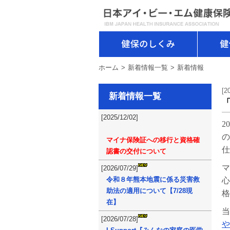
健保のしくみ
ホーム
新着情報一覧
新着情報
[2
新着情報一覧
[2025/12/02]
2
の
マイナ保険証への移行と資格確
仕
認書の交付について
マ
[2026/07/29]
令和８年熊本地震に係る災害救
心
助法の適用について【7/28現
格
在】
当
[2026/07/28]
や