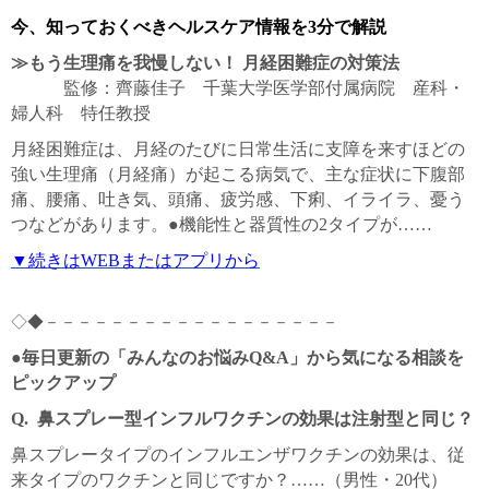
今、知っておくべきヘルスケア情報を3分で解説
≫もう生理痛を我慢しない！ 月経困難症の対策法
監修：齊藤佳子 千葉大学医学部付属病院 産科・
婦人科 特任教授
月経困難症は、月経のたびに日常生活に支障を来すほどの
強い生理痛（月経痛）が起こる病気で、主な症状に下腹部
痛、腰痛、吐き気、頭痛、疲労感、下痢、イライラ、憂う
つなどがあります。●機能性と器質性の2タイプが……
▼続きはWEBまたはアプリから
◇◆－－－－－－－－－－－－－－－－－－
●毎日更新の「みんなのお悩みQ&A」から気になる相談を
ピックアップ
Q.
鼻スプレー型インフルワクチンの効果は注射型と同じ？
鼻スプレータイプのインフルエンザワクチンの効果は、従
来タイプのワクチンと同じですか？……（男性・20代）