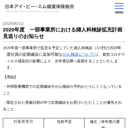
MENU
[2020/06/11]
2020年度 一部事業所における婦人科検診拡充計画
見送りのお知らせ
2020
年度一部事業所で拡充を予定していた婦人科検診（3/3
付け2020年
がん検診について
は、
度社員の定期健診に追加可能な
新型コロナウ
ィルス感染症の影響により、次年度以降へ延期することといたしま
す。
【理由】
・外部医療機関での定期健診やがん検診の予約がとりにくくなっている
こと
・限定された実施日程の中で定期健診をお受けいただくことが優先され
ること
対象事業所
当初予定
修正（本年度の運