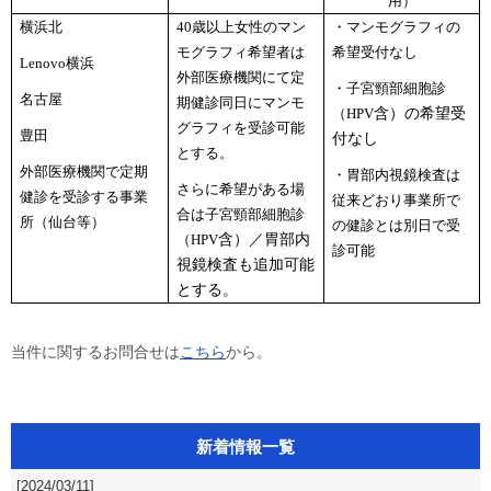
用）
横浜北
40
歳以上女性のマン
・マンモグラフィの
モグラフィ希望者は
希望受付なし
Lenovo
横浜
外部医療機関にて定
・子宮頸部細胞診
名古屋
期健診同日にマンモ
（HPV
含）の希望受
グラフィを受診可能
豊田
付なし
とする。
外部医療機関で定期
・胃部内視鏡検査は
さらに希望がある場
健診を受診する事業
従来どおり事業所で
合は子宮頸部細胞診
所（仙台等）
の健診とは別日で受
（HPV
含）／胃部内
診可能
視鏡検査も追加可能
とする。
当件に関するお問合せは
こちら
から。
新着情報一覧
[2024/03/11]