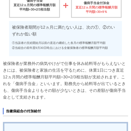
傷病手当金
＋
傷病手当金付加金
直近12ヵ月間の標準報酬月額
直近12ヵ月間の標準報酬月額
平均額÷30×2/3相当額
平均額÷30×9％
被保険者期間が12ヵ月に満たない人は、次の①、②のい
ずれか低い額
①当該者の支給開始月以前の直近の継続した各月の標準報酬月額平均額
②当組合の前年度9月30日時点における全被保険者の標準報酬月額平均額
被保険者が業務外の病気やけがで仕事を休み給料等がもらえないと
きには、被保険者と家族の生活を守るために、休業1日につき直近
12ヵ月間の標準報酬月額平均額÷30×2/3相当額が支給されます。こ
れを「傷病手当金」といいます。勤務先から給料等が出ているとき
も、傷病手当金よりもその額が少ないときは、その差額が傷病手当
金として支給されます。
当健保組合の付加給付