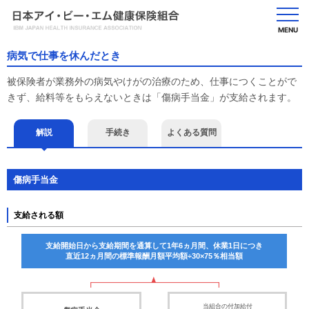
MENU
病気で仕事を休んだとき
被保険者が業務外の病気やけがの治療のため、仕事につくことがで
きず、給料等をもらえないときは「傷病手当金」が支給されます。
解説
手続き
よくある質問
傷病手当金
支給される額
支給開始日から支給期間を通算して1年6ヵ月間、休業1日につき
直近12ヵ月間の標準報酬月額平均額÷30×75％相当額
当組合の付加給付