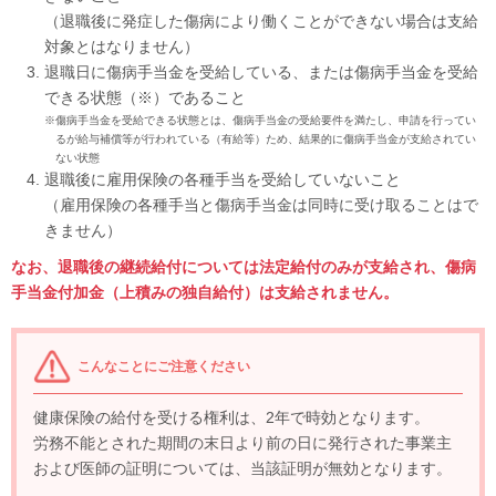
（退職後に発症した傷病により働くことができない場合は支給
対象とはなりません）
退職日に傷病手当金を受給している、または傷病手当金を受給
できる状態（※）であること
※傷病手当金を受給できる状態とは、傷病手当金の受給要件を満たし、申請を行ってい
るが給与補償等が行われている（有給等）ため、結果的に傷病手当金が支給されてい
ない状態
退職後に雇用保険の各種手当を受給していないこと
（雇用保険の各種手当と傷病手当金は同時に受け取ることはで
きません）
なお、退職後の継続給付については法定給付のみが支給され、傷病
手当金付加金（上積みの独自給付）は支給されません。
こんなことにご注意ください
健康保険の給付を受ける権利は、2年で時効となります。
労務不能とされた期間の末日より前の日に発行された事業主
および医師の証明については、当該証明が無効となります。