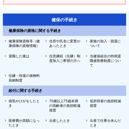
健保の手続き
健康保険の資格に関する手続き
健康保険資格等（健
住所や氏名に変更が
家族の加入・脱退に
康保険の資格情報）
あったとき
ついて
退職した後は
任意継続（任継）制
当健保組合の特例退
度加入ご希望の方へ
職者医療制度につい
て
任継・特退の保険料
前納制度
給付に関する手続き
病気やけがをしたと
70歳以上75歳未満
低所得者の負担軽減
き
の高齢者の負担軽減
措置
措置
医療費が高額になっ
出産したとき
出産で仕事を休んだ
たとき
とき