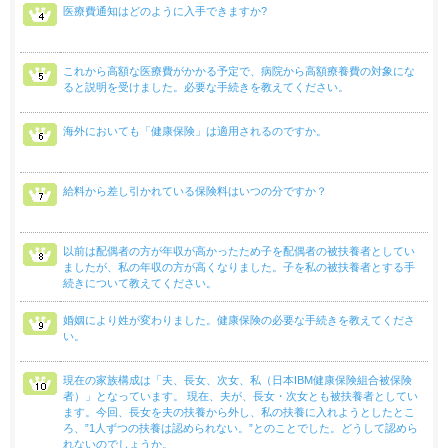
医療費通知はどのように入手できますか?
これから高額な医療費がかかる予定で、病院から高額療養費の対象にな
ると説明を受けました。必要な手続きを教えてください。
海外においても「健康保険」は適用されるのですか。
給料から差し引かれている保険料はいつの分ですか？
以前は配偶者の方が年収が高かったため子を配偶者の被扶養者としてい
ましたが、私の年収の方が高くなりました。子を私の被扶養者とする手
続きについて教えてください。
婚姻により姓が変わりました。健康保険の必要な手続きを教えてくださ
い。
現在の家族構成は「夫、長女、次女、私（日本IBM健康保険組合被保険
者）」となっています。 現在、夫が、長女・次女とも被扶養者としてい
ます。今回、長女を夫の扶養から外し、私の扶養に入れようとしたとこ
ろ、”1人ずつの扶養は認められない。”とのことでした。どうして認めら
れないのでしょうか。