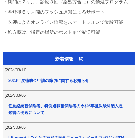
・期間は２ヶ月。診療３回（薬処方含む）の禁煙プログラム
・卒煙後６ヶ月間のプッシュ通知によるサポート
・医師によるオンライン診療をスマートフォンで受診可能
・処方薬はご指定の場所のポストまで配送可能
新着情報一覧
[2024/03/11]
2023年度補助金申請の締切に関するお知らせ
[2024/03/06]
任意継続被保険者、特例退職被保険者の令和6年度保険料納入通
知書の発送について
[2024/03/05]
I-Support『みんなの家庭の医学ニュース』メールマガジン:2024