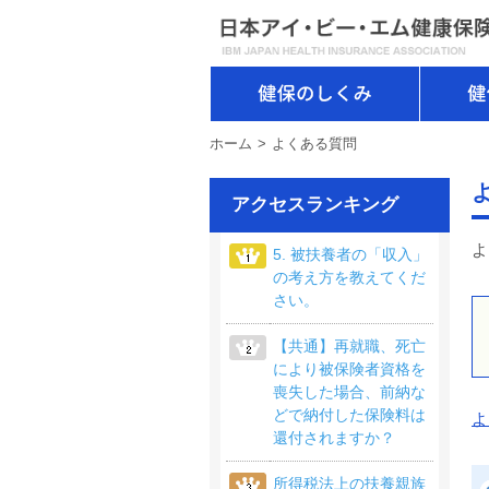
健保のしくみ
ホーム
よくある質問
アクセスランキング
よ
5. 被扶養者の「収入」
の考え方を教えてくだ
さい。
【共通】再就職、死亡
により被保険者資格を
喪失した場合、前納な
どで納付した保険料は
よ
還付されますか？
所得税法上の扶養親族