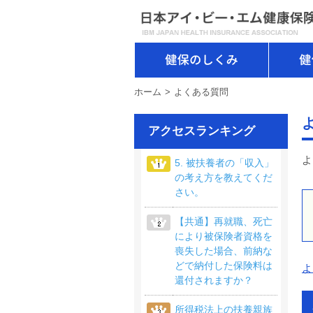
健保のしくみ
ホーム
よくある質問
アクセスランキング
よ
5. 被扶養者の「収入」
の考え方を教えてくだ
さい。
【共通】再就職、死亡
により被保険者資格を
喪失した場合、前納な
どで納付した保険料は
よ
還付されますか？
所得税法上の扶養親族