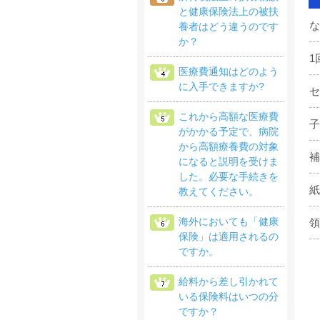
と健康保険法上の被扶
な
養者はどう違うのです
か？
1
医療費通知はどのよう
に入手できますか?
セ
これから高額な医療費
子
がかかる予定で、病院
から高額療養費の対象
補
になると説明を受けま
した。必要な手続きを
紙
教えてください。
海外においても「健康
領
保険」は適用されるの
ですか。
給料から差し引かれて
いる保険料はいつの分
ですか？