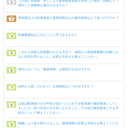
【共通】再就職、死亡により被保険者資格を喪失した場合、前納などで
納付した保険料は還付されますか？
所得税法上の扶養親族と健康保険法上の被扶養者はどう違うのですか？
医療費通知はどのように入手できますか?
これから高額な医療費がかかる予定で、病院から高額療養費の対象にな
ると説明を受けました。必要な手続きを教えてください。
海外においても「健康保険」は適用されるのですか。
給料から差し引かれている保険料はいつの分ですか？
以前は配偶者の方が年収が高かったため子を配偶者の被扶養者としてい
ましたが、私の年収の方が高くなりました。子を私の被扶養者とする手
続きについて教えてください。
婚姻により姓が変わりました。健康保険の必要な手続きを教えてくださ
い。